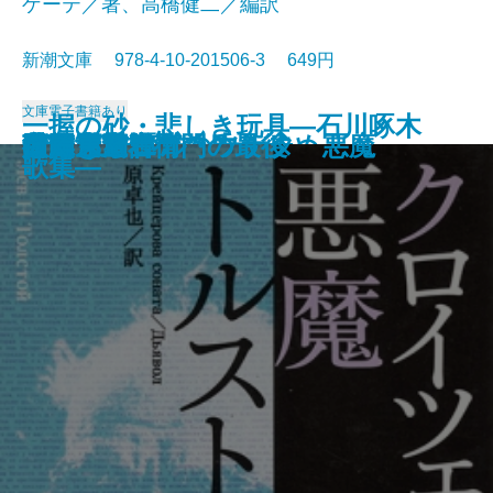
ゲーテ／著、高橋健二／編訳
新潮文庫 978-4-10-201506-3 649円
文庫
電子書籍あり
一握の砂・悲しき玩具―石川啄木
愛と死
絵のない絵本
田舎教師
変身
硝子戸の中
田園交響楽
倫敦塔・幻影の盾
光あるうち光の中を歩め
真理先生
ゲーテ格言集
クロイツェル・ソナタ 悪魔
行人
人間ぎらい
蒲団・重右衛門の最後
こころ
白鯨〔下〕
白鯨〔上〕
彼岸過迄
ぼく東綺譚
歌集―