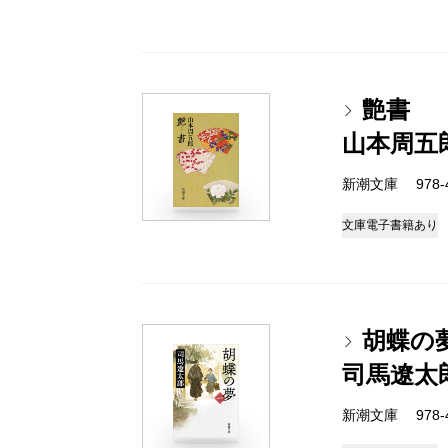
艶書
山本周五
新潮文庫 978-4-
文庫
電子書籍あり
胡蝶の
司馬遼太
新潮文庫 978-4-