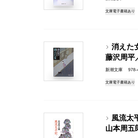
文庫
電子書籍あり
消えた
藤沢周平
新潮文庫 978-4-
文庫
電子書籍あり
風流太
山本周五