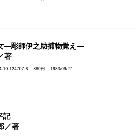
女―彫師伊之助捕物覚え―
／著
10-124707-6 880円 1983/09/27
平記
郎／著