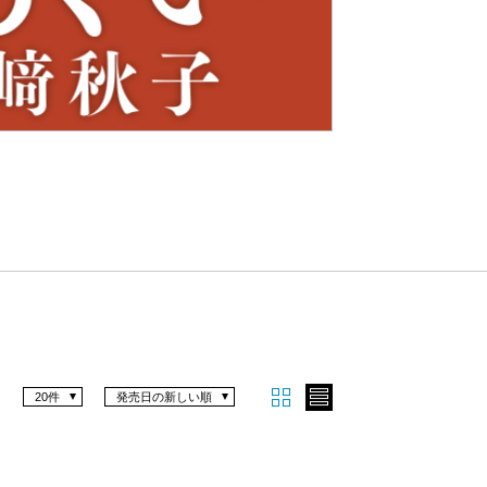
Nex
t
20件
発売日の新しい順