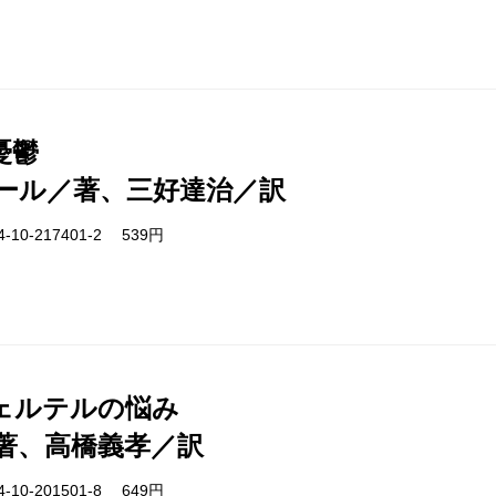
憂鬱
ール／著、三好達治／訳
-10-217401-2 539円
ェルテルの悩み
著、高橋義孝／訳
-10-201501-8 649円