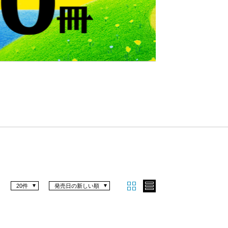
Nex
t
20件
発売日の新しい順