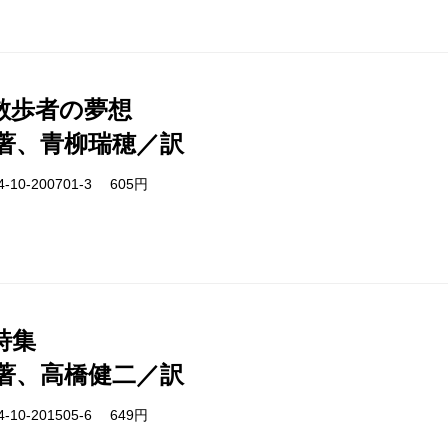
散歩者の夢想
著、青柳瑞穂／訳
-10-200701-3 605円
詩集
著、高橋健二／訳
-10-201505-6 649円