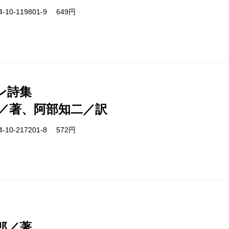
-10-119801-9 649円
ン詩集
／著、阿部知二／訳
-10-217201-8 572円
郎／著