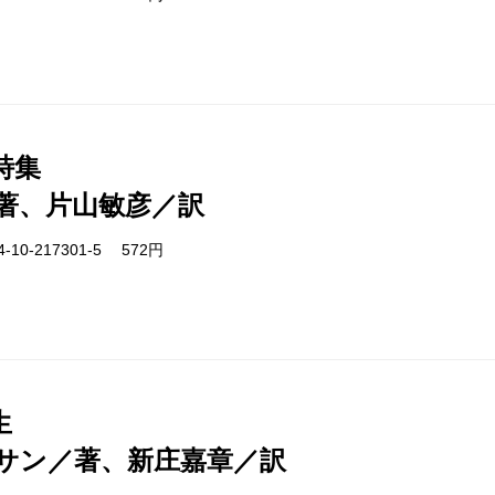
詩集
著、片山敏彦／訳
-10-217301-5 572円
生
サン／著、新庄嘉章／訳