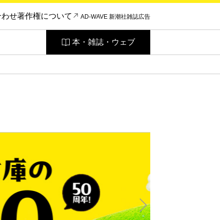
合わせ
著作権について
AD-WAVE 新潮社雑誌広告
本・雑誌・ウェブ