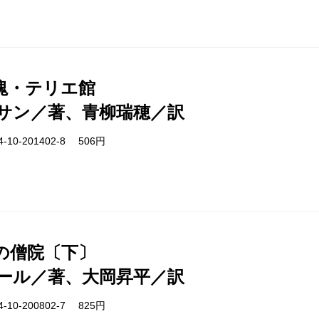
塊・テリエ館
サン／著、青柳瑞穂／訳
-10-201402-8 506円
の僧院〔下〕
ール／著、大岡昇平／訳
-10-200802-7 825円