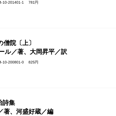
-10-201401-1 781円
の僧院〔上〕
ール／著、大岡昇平／訳
-10-200801-0 825円
治詩集
／著、河盛好蔵／編