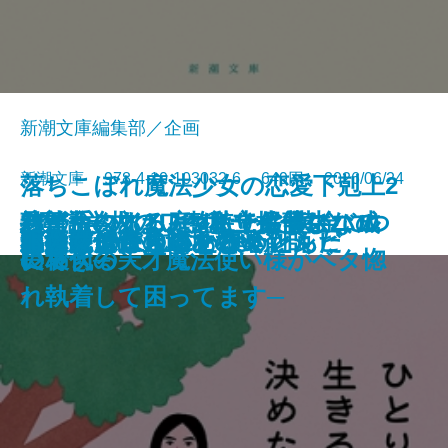
新潮文庫編集部／企画
新潮文庫 978-4-10-103032-6 649円 2026/06/24
落ちこぼれ魔法少女の恋愛下剋上2
絞首台のある庭─私立探偵マニ
君が手にするはずだった黄金につ
熟達論─人はいつまでも学び、成
バイ・タイム─整時士佐藤スバル
─魔法学校のワケあり劣等生なの
文庫
ともぐい
リリアン
脇役探偵は見逃さない
隣人
聖女が、壺
龍の隠し子 幽世の薬剤師
プレゼント
あなたはここにいなくとも
きろくのほん
ひとりで生きると決めたんだ
成瀬は信じた道をいく
星を織る
ロボットが泣いた夜
血道
小公女たちのしあわせレシピ
ー・ムーン─
いて
長できる─
の哀切─
に稀代の天才魔法使い様がベタ惚
れ執着して困ってます─