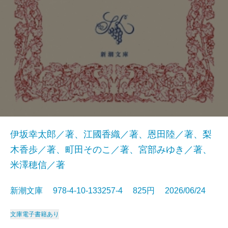
伊坂幸太郎／著、江國香織／著、恩田陸／著、梨
木香歩／著、町田そのこ／著、宮部みゆき／著、
米澤穂信／著
新潮文庫 978-4-10-133257-4 825円 2026/06/24
文庫
電子書籍あり