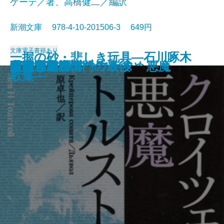
ゲーテ／著、高橋健二／編訳
新潮文庫 978-4-10-201506-3 649円
文庫
電子書籍あり
一握の砂・悲しき玩具―石川啄木
愛と死
絵のない絵本
田舎教師
変身
硝子戸の中
田園交響楽
倫敦塔・幻影の盾
光あるうち光の中を歩め
真理先生
ゲーテ格言集
クロイツェル・ソナタ 悪魔
行人
人間ぎらい
蒲団・重右衛門の最後
こころ
白鯨〔下〕
白鯨〔上〕
彼岸過迄
ぼく東綺譚
歌集―