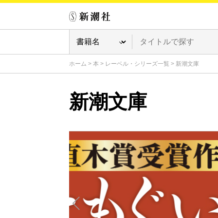
ホーム
>
本
>
レーベル・シリーズ一覧
>
新潮文庫
新潮文庫