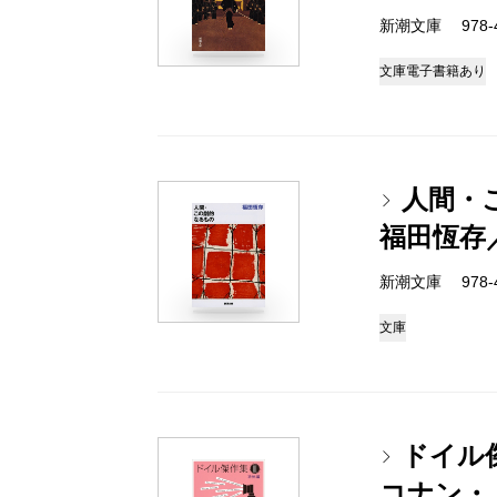
新潮文庫 978-4
文庫
電子書籍あり
人間・
福田恆存
新潮文庫 978-4
文庫
ドイル傑
コナン・