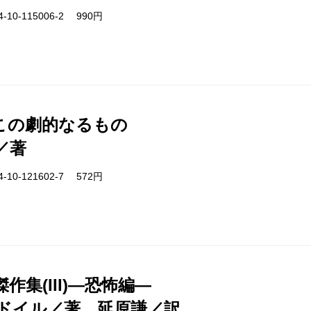
-10-115006-2 990円
この劇的なるもの
／著
-10-121602-7 572円
作集(III)―恐怖編―
ドイル／著、延原謙／訳