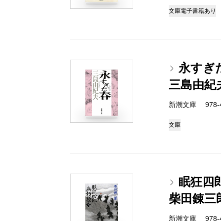
文庫
電子書籍あり
永すぎ
三島由紀
新潮文庫 978-4
文庫
眠狂四
柴田錬三
新潮文庫 978-4