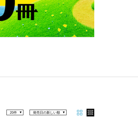
Nex
t
20件
発売日の新しい順