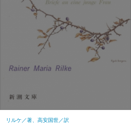
リルケ／著、高安国世／訳