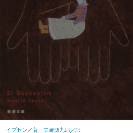
イプセン／著、矢崎源九郎／訳