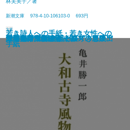
林芙美子／著
新潮文庫 978-4-10-106103-0 693円
文庫
若き詩人への手紙・若き女性への
人形の家
恐怖の谷
蟹工船・党生活者
マルテの手記
武蔵野夫人
緋色の研究
ツァラトストラかく語りき〔下〕
シャーロック・ホームズの帰還
サロメ・ウィンダミア卿夫人の扇
浮雲
大和古寺風物誌
シャーロック・ホームズの冒険
シャーロック・ホームズの思い出
ジェーン・エア〔上〕
ツァラトストラかく語りき〔上〕
武者小路実篤詩集
はつ恋
海潮音―上田敏訳詩集―
人間失格
手紙