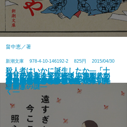
畠中恵／著
新潮文庫 978-4-10-146192-2 825円 2015/04/30
殺人者はいかに誕生したか―「十
偽りの果実―警部補マルコム・フ
雪月花の葬送―華術師 宮籠彩人の
シャーロック・ノート―学園裁判
文庫
電子書籍あり
ピーター・パンとウェンディ
暗殺者ソラ―大神兄弟探偵社―
さとり世代探偵のゆるやかな日常
忘却のレーテ
日本原爆開発秘録
私と踊って
あるキング―完全版―
ふむふむ―おしえて、お仕事！―
けさくしゃ
遠すぎた輝き、今ここを照らす光
風と共に去りぬ 第1巻
風と共に去りぬ 第2巻
大凶悪事件」を獄中対話で読み解
まひるの散歩
あと少し、もう少し
迷宮
幸四郎的奇跡のはなし
ォックス―
謎解き―
と密室の謎―
く―