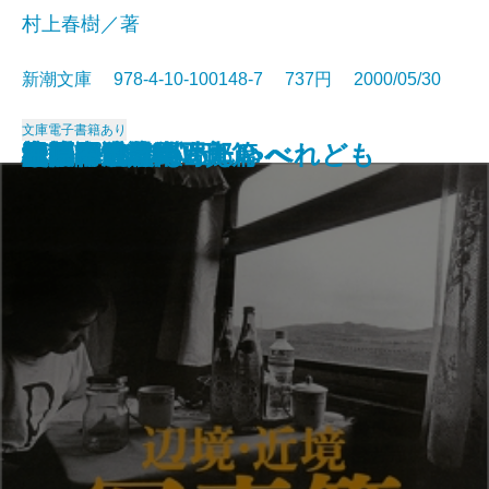
村上春樹／著
新潮文庫 978-4-10-100148-7 737円 2000/05/30
文庫
電子書籍あり
檀
風の男 白洲次郎
婦系図
自閉症だったわたしへ
青春ピカソ
ナイフ
ターン
すいかの匂い
夜明け前に会いたい
辺境・近境
辺境・近境 写真篇
堕落論
しゃべれども しゃべれども
史記の風景
ハンニバル〔上〕
ハンニバル〔下〕
欲望
礼儀作法入門
江戸の暗黒街
中原中也詩集