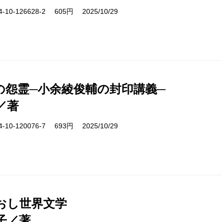
10-126628-2 605円 2025/10/29
の怨霊─小余綾俊輔の封印講義─
／著
10-120076-7 693円 2025/10/29
おし世界文学
子／著