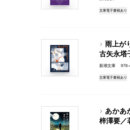
文庫
電子書籍あり
雨上が
古矢永塔
新潮文庫 978-4-
文庫
電子書籍あり
あかあ
梓澤要／