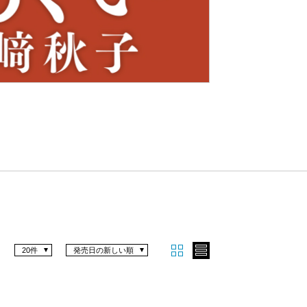
Nex
t
20件
発売日の新しい順