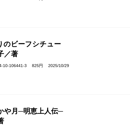
りのビーフシチュー
子／著
10-106441-3 825円 2025/10/29
かや月─明恵上人伝─
著