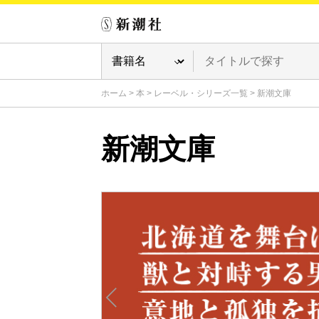
ホーム
>
本
>
レーベル・シリーズ一覧
>
新潮文庫
新潮文庫