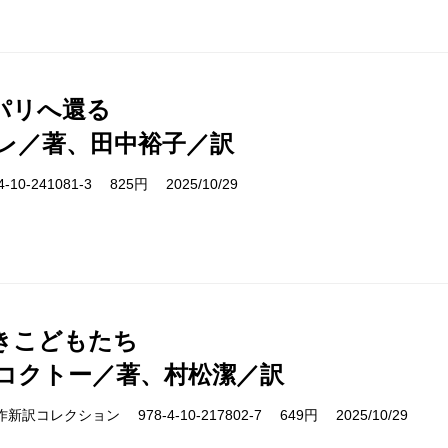
パリへ還る
レ／著、田中裕子／訳
10-241081-3 825円 2025/10/29
きこどもたち
コクトー／著、村松潔／訳
cs 名作新訳コレクション 978-4-10-217802-7 649円 2025/10/29