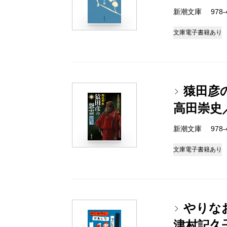
新潮文庫 978-4-
文庫
電子書籍あり
猿田彦
高田崇史
新潮文庫 978-4-
文庫
電子書籍あり
やりな
津村記久