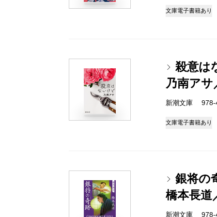
文庫
電子書籍あり
殺意は
乃南アサ
新潮文庫 978-4-
文庫
電子書籍あり
銀将の
橋本長道
新潮文庫 978-4-