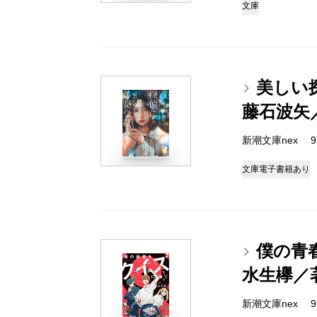
文庫
美しい
藤石波矢
新潮文庫nex 978
文庫
電子書籍あり
僕の青
水生欅／
新潮文庫nex 978