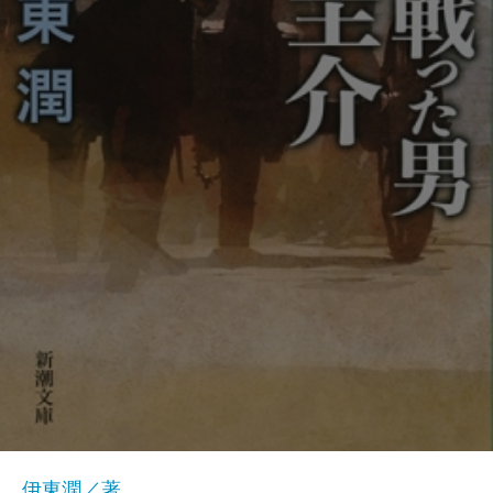
伊東潤／著