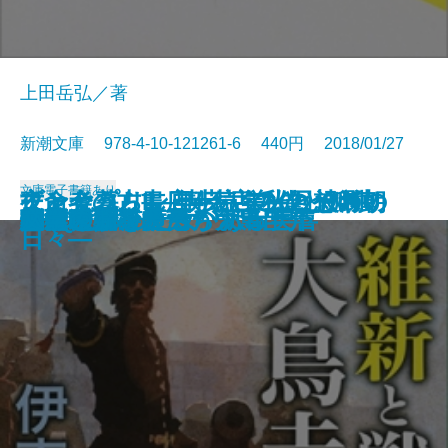
上田岳弘／著
新潮文庫 978-4-10-121261-6 440円 2018/01/27
文庫
電子書籍あり
夜と会う。II―喫茶店の僕と孤独
亡命者の古書店―続・私のイギリ
ブンヤ暮らし三十六年―回想の朝
チャップリン自伝―栄光と波瀾の
他者という病
オンブレ
凜と咲きて―花の剣士 凜―
想いの軌跡
老後破産―長寿という悪夢―
蟻地獄
私の恋人
維新と戦った男 大鳥圭介
葬送の仕事師たち
悲素〔上〕
悲素〔下〕
脳には妙なクセがある
GHQと戦った女 沢田美喜
林檎の樹
八万遠
文学の淵を渡る
の森の魔獣―
ス物語―
日新聞―
日々―