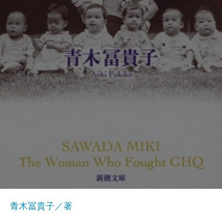
青木冨貴子／著