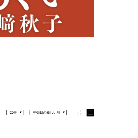
Nex
t
20件
発売日の新しい順