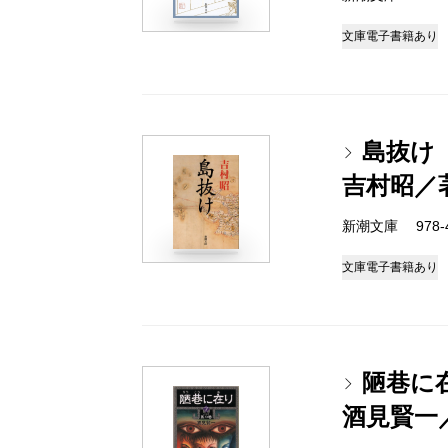
文庫
電子書籍あり
島抜け
吉村昭／
新潮文庫 978-4-
文庫
電子書籍あり
陋巷に
酒見賢一