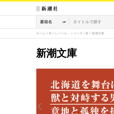
ホーム
>
本
>
レーベル・シリーズ一覧
>
新潮文庫
新潮文庫