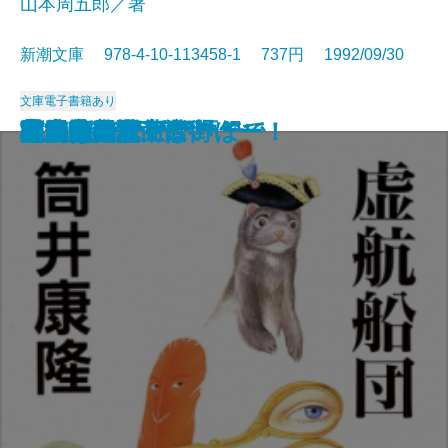
山本周五郎／著
新潮文庫 978-4-10-113458-1 737円 1992/09/30
文庫
電子書籍あり
本を読む女
魔術はささやく
クラインの壺
ベルリン飛行指令
こんなふうに死にたい
どんぐり民話館
賊将
夢のように日は過ぎて
マキアヴェッリ語録
与之助の花
虚航船団
井上成美
海馬
村上朝日堂 はいほー！
本居宣長〔上〕
本居宣長〔下〕
高円寺純情商店街
原っぱ
風雲海南記
状況曲線〔上〕