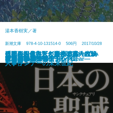
湯本香樹実／著
新潮文庫 978-4-10-131514-0 506円 2017/10/28
人間をお休みしてヤギになってみ
甦る殺人者―天久鷹央の事件カル
「死の国」熊野と巡礼の道―古代
〈映画の見方〉がわかる本 ブレ
使用人探偵シズカ―横濱異人館殺
文庫
なりたい
彼女を愛した遺伝子
随想 春夏秋冬
トットひとり
ブラック オア ホワイト
くちびる遊び
夜の木の下で
日本の聖域 クライシス
リカバリー
サナキの森
彼女たちの売春
電車道
アレス―天命探偵 Next Gear―
ジュンのための6つの小曲
文明の子
た結果
テ―
史謎解き紀行―
ードランナーの未来世紀
人事件―