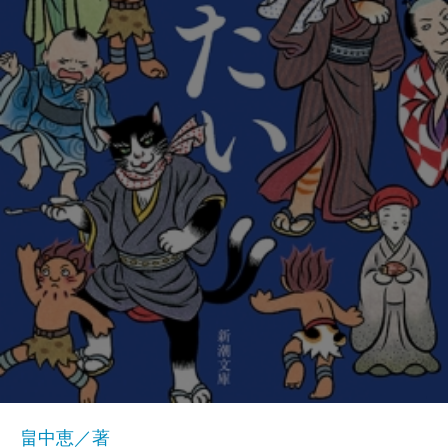
畠中恵／著