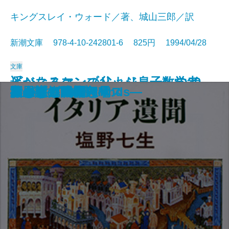
キングスレイ・ウォード／著、城山三郎／訳
新潮文庫 978-4-10-242801-6 825円 1994/04/28
文庫
遥かなるケンブリッジ―一数学者
ビジネスマンの父より息子への30
ハツカネズミと人間
人生の親戚
橋のない川 七
鳥人計画
幽霊屋敷の電話番
つねならぬ話
色彩の息子
きらきらひかる
イタリア遺聞
旅のラゴス
夜の樹
不思議の国のアリス
わが性と生
夏の庭―The Friends―
いもうと物語
黄金を抱いて翔べ
エトロフ発緊急電
行きずりの街
のイギリス―
通の手紙