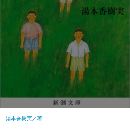
湯本香樹実／著