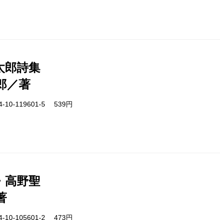
太郎詩集
郎／著
-10-119601-5 539円
・高野聖
著
-10-105601-2 473円