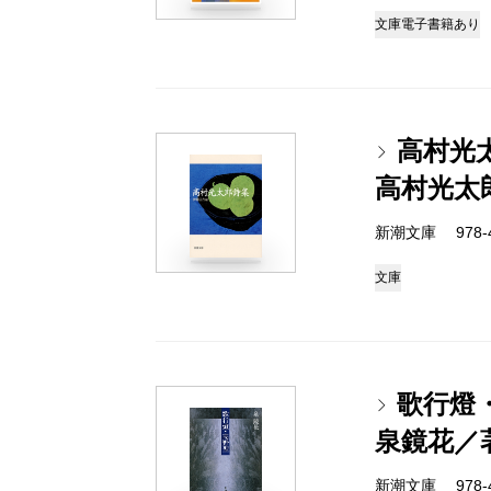
文庫
電子書籍あり
高村光
高村光太
新潮文庫 978-4
文庫
歌行燈
泉鏡花／
新潮文庫 978-4