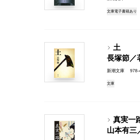
文庫
電子書籍あり
土
長塚節／
新潮文庫 978-4
文庫
真実一
山本有三