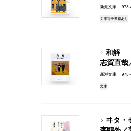
新潮文庫 978-4
文庫
電子書籍あり
和解
志賀直哉
新潮文庫 978-4
文庫
ヰタ・
森鴎外／