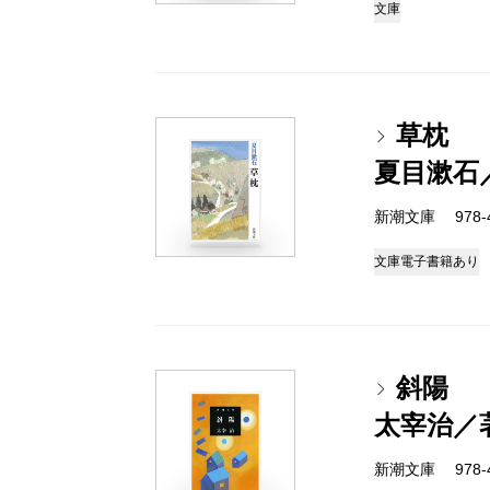
文庫
草枕
夏目漱石
新潮文庫 978-4
文庫
電子書籍あり
斜陽
太宰治／
新潮文庫 978-4