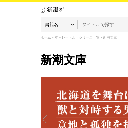
ホーム
>
本
>
レーベル・シリーズ一覧
>
新潮文庫
新潮文庫