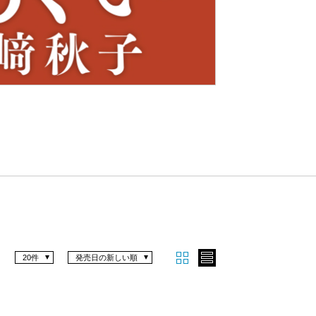
Nex
t
20件
発売日の新しい順