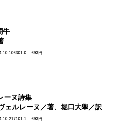
闘牛
著
-10-106301-0 693円
レーヌ詩集
ヴェルレーヌ／著、堀口大學／訳
-10-217101-1 693円