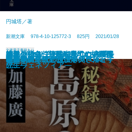
円城塔／著
新潮文庫 978-4-10-125772-3 825円 2021/01/28
文庫
電子書籍あり
ペインレス〔下〕―あなたの愛を
編集長の条件―醍醐真司の博覧推
神仙の告白 旅路の果てに―僕僕
師弟の祈り 旅路の果てに―僕僕
小説 イタリア・ルネサンス4―再
鏡子の家
今夜、もし僕が死ななければ
ひとでちゃんに殺される
草薙の剣
嘘 Love Lies
文豪ナビ 司馬遼太郎
心が挫けそうになった日に
文字渦
秘録 島原の乱
アトラス―天命探偵 Next Gear―
冬の朝、そっと担任を突き落とす
物件探偵
「日本の伝統」の正体
遺訓
庭
殺して―
理ファイル―
先生―
先生―
び、ヴェネツィア―