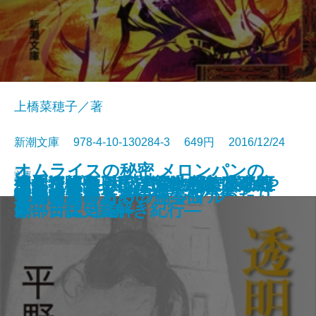
上橋菜穂子／著
新潮文庫 978-4-10-130284-3 649円 2016/12/24
オムライスの秘密 メロンパンの
文庫
生れて来た以上は、生きねばなら
発掘狂騒史―「岩宿」から「神の
少年探偵団―私立探偵 明智小五郎
泣くなブタカン！～池谷美咲の演
消えた海洋王国 吉備物部一族の正
身体巡礼―ドイツ・オーストリ
ポケット版 大阪名物―なにわみや
謎―人気メニュー誕生ものがたり
盲目的な恋と友情
銀婚式
眠れなくなる 夢十夜
芥川症
悟浄出立
炎路を行く者―守り人作品集―
透明な迷宮
トワイライト・シャッフル
貘の檻
女王のポーカー
吾輩も猫である
首折り男のための協奏曲
ぬ―漱石珠玉の言葉―
手」まで―
―
劇部日誌～
体―古代史謎解き紀行―
ア・チェコ編―
げ―
―