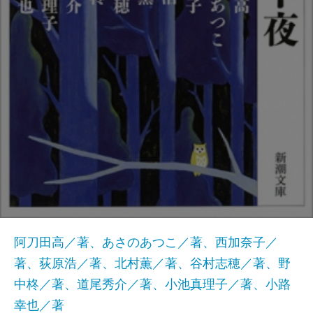
阿刀田高／著、あさのあつこ／著、西加奈子／
著、荻原浩／著、北村薫／著、谷村志穂／著、野
中柊／著、道尾秀介／著、小池真理子／著、小路
幸也／著