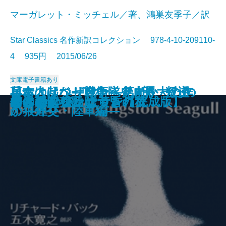
マーガレット・ミッチェル／著、鴻巣友季子／訳
Star Classics 名作新訳コレクション 978-4-10-209110-
4 935円 2015/06/26
文庫
電子書籍あり
日本人はなぜ戦争へと向かったの
兵士は起つ―自衛隊史上最大の作
革命のリベリオン―第II部 叛逆
日本人はなぜ戦争へと向かったの
チンネの裁き
なめらかで熱くて甘苦しくて
残穢
魚のように
黙示
アニバーサリー
風の払暁―満州国演義一―
風と共に去りぬ 第5巻
かもめのジョナサン【完成版】
君と過ごした嘘つきの秋
なきむし姫
何者
ニュータウンは黄昏れて
神の棘I
神の棘II
肉体の鎮魂歌
か―果てしなき戦線拡大編―
戦―
の狼煙―
か―外交・陸軍編―