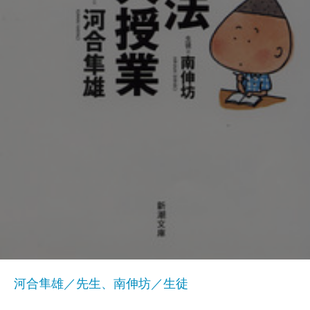
河合隼雄／先生、南伸坊／生徒