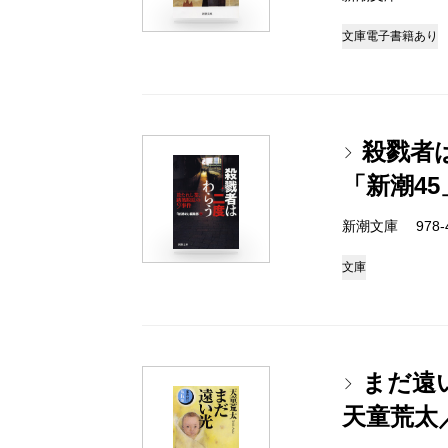
文庫
電子書籍あり
殺戮者
「新潮4
新潮文庫 978-4-
文庫
まだ遠
天童荒太