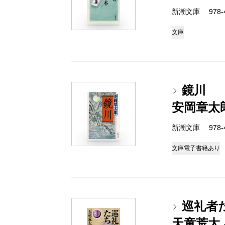
新潮文庫 978-4-
文庫
鏡川
安岡章太
新潮文庫 978-4-
文庫
電子書籍あり
巡礼者
天童荒太