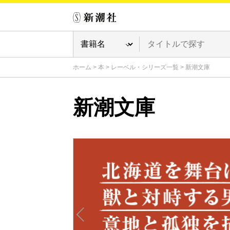
ホーム
>
本
>
レーベル・シリーズ一覧
>
新潮文庫
新潮文庫