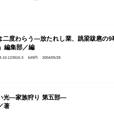
は二度わらう―放たれし業、跳梁跋扈の9
5」編集部／編
10-123916-3 649円 2004/05/28
い光―家族狩り 第五部―
／著