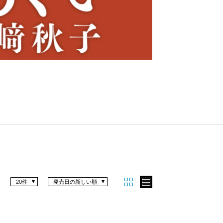
Nex
t
20件
発売日の新しい順