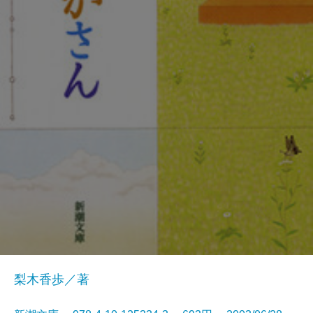
梨木香歩／著