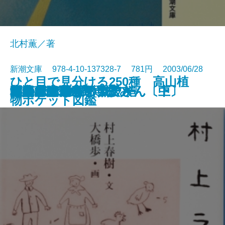
北村薫／著
新潮文庫 978-4-10-137328-7 781円 2003/06/28
ひと目で見分ける250種 高山植
黄泉びと知らず
てるてる坊主の照子さん〔上〕
てるてる坊主の照子さん〔中〕
てるてる坊主の照子さん〔下〕
ニッポンの猫
秘録 陸軍中野学校
嵐が丘
日はまた昇る
ビタミンF
リセット
村上ラヂオ
キッドナップ・ツアー
無人島に生きる十六人
陋巷に在り〔9〕眩の巻
おめでとう
りかさん
剣客商売 庖丁ごよみ
朗読者
浪漫的恋愛
文庫
電子書籍あり
物ポケット図鑑