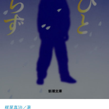
梶尾真治／著