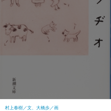
村上春樹／文、大橋歩／画