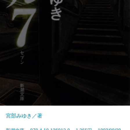
宮部みゆき／著