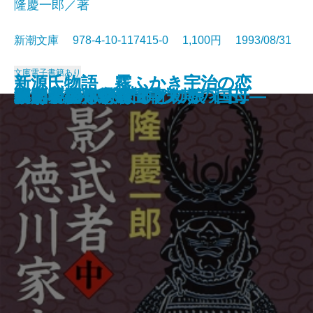
隆慶一郎／著
新潮文庫 978-4-10-117415-0 1,100円 1993/08/31
文庫
電子書籍あり
新源氏物語 霧ふかき宇治の恋
新源氏物語 霧ふかき宇治の恋
江戸切絵図散歩
これからの出来事
花影の花―大石内蔵助の妻―
レベル7(セブン)
トットの欠落帖
ムッシュ・クラタ
血の日本史
影武者徳川家康〔上〕
影武者徳川家康〔中〕
影武者徳川家康〔下〕
閔妃暗殺―朝鮮王朝末期の国母―
ミカドの淑女
サイレント・マイノリティ
後宮小説
草の竪琴
ふぉん・しいほるとの娘〔上〕
ふぉん・しいほるとの娘〔下〕
数学者の休憩時間
〔上〕
〔下〕