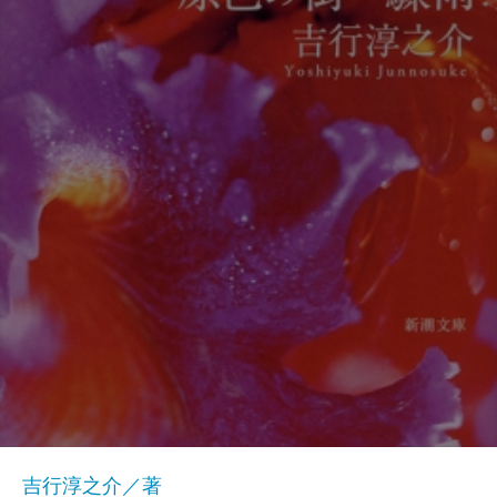
吉行淳之介／著