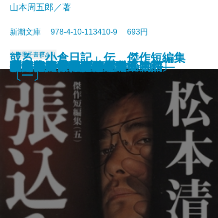
山本周五郎／著
新潮文庫 978-4-10-113410-9 693円
或る「小倉日記」伝 傑作短編集
文庫
電子書籍あり
原色の街・驟雨
虚空遍歴〔上〕
質屋の女房
獣の戯れ
歪んだ複写―税務署殺人事件―
どくとるマンボウ昆虫記
日本語の年輪
わるいやつら〔下〕
わるいやつら〔上〕
さぶ
張込み 傑作短編集〔五〕
西郷札 傑作短編集〔三〕
黒地の絵 傑作短編集〔二〕
幽霊―或る幼年と青春の物語―
佐渡流人行 傑作短編集〔四〕
助左衛門四代記
強力伝・孤島
駅路 傑作短編集〔六〕
敦煌
〔一〕