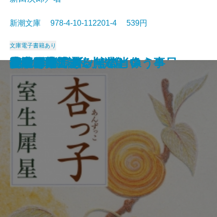
新潮文庫 978-4-10-112201-4 539円
文庫
電子書籍あり
沈める滝
氷壁
総会屋錦城
夜と霧の隅で
虹いくたび
われらの時代
赤い影法師
イワン・デニーソヴィチの一日
リルケ詩集
縦走路
杏っ子
ドリアン・グレイの肖像
Xへの手紙・私小説論
挽歌
吾輩は猫である
作家の顔
花のれん
小説日本芸譚
モオツァルト・無常という事
女であること