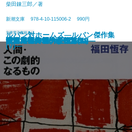
柴田錬三郎／著
新潮文庫 978-4-10-115006-2 990円
文庫
電子書籍あり
ルパン対ホームズ―ルパン傑作集
女坂
ぼんち
江戸川乱歩傑作選
駅前旅館
永すぎた春
眠狂四郎無頼控〔五〕
眠狂四郎無頼控〔四〕
眠狂四郎無頼控〔三〕
眠狂四郎無頼控〔二〕
眠狂四郎無頼控〔一〕
人間・この劇的なるもの
ドイル傑作集(III)―恐怖編―
海と毒薬
暖簾
パニック・裸の王様
青い鳥
白い人・黄色い人
奇岩城―ルパン傑作集(III)―
雨・赤毛―モーム短篇集I―
(V)―