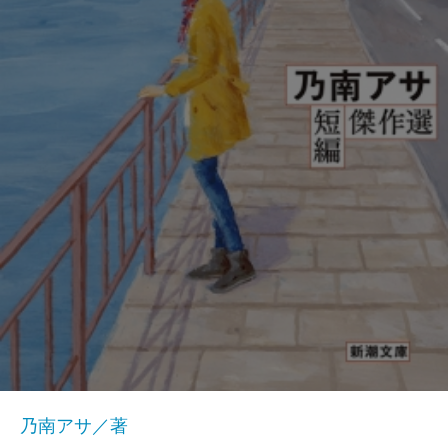
乃南アサ／著