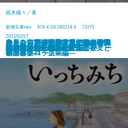
紙木織々／著
新潮文庫nex 978-4-10-180214-5 737円
2021/02/27
少しぐらいの嘘は大目に―向田邦
からくり写楽―蔦屋重三郎、最後
さよならの言い方なんて知らな
いっちみち―乃南アサ短編傑作選
鳥居の密室―世界にただひとりの
わたし、定時で帰ります。2―打
ペインレス〔上〕―私の痛みを抱
夜空に泳ぐチョコレートグラミー
リバース＆リバース
野の春―流転の海 第九部―
地球星人
愛さずにはいられない
絹と明察
残業のあと、朝焼けに佇む彼女と
生きるとか死ぬとか父親とか
春待ち雑貨店 ぷらんたん
結婚のためなら死んでもいい
富山地方鉄道殺人事件
出版禁止 死刑囚の歌
ふたりぐらし
文庫
電子書籍あり
子の言葉―
の賭け―
い。5
―
サンタクロース―
倒！パワハラ企業編―
いて―