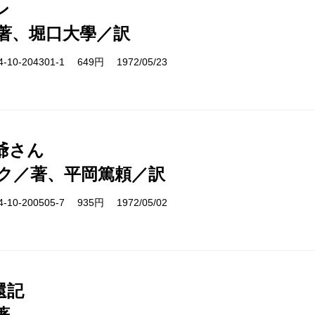
ン
著、堀口大學／訳
10-204301-1 649円 1972/05/23
爺さん
ク／著、平岡篤頼／訳
10-200505-7 935円 1972/05/02
還記
著