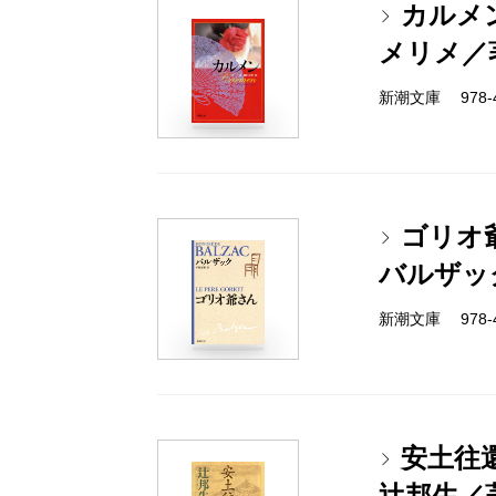
カルメ
メリメ／
新潮文庫 978-4-
ゴリオ
バルザッ
新潮文庫 978-4-
安土往
辻邦生／