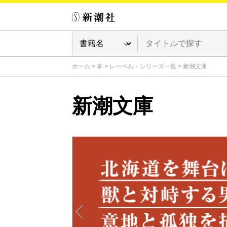
ホーム
>
本
>
レーベル・シリーズ一覧
>
新潮文庫
新潮文庫