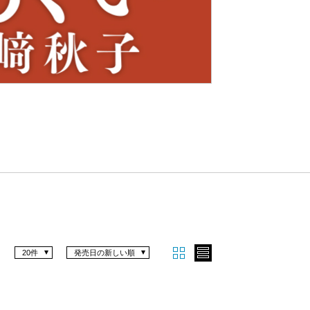
Nex
t
20件
発売日の新しい順