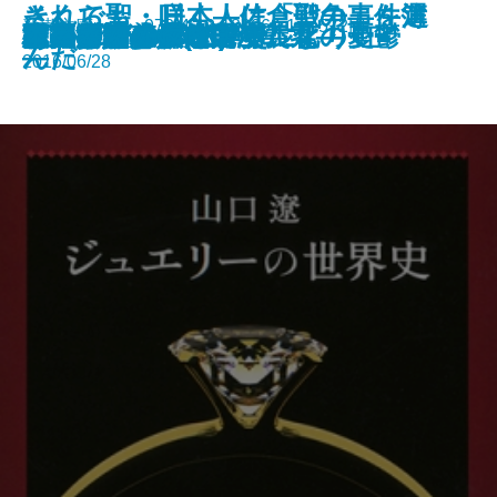
それでも、日本人は「戦争」を選
さくら聖・咲く―佐倉聖の事件簿
新潮文庫nex 978-4-10-180069-1 572円
流星ひとつ
雨のち晴れ、ところにより虹
月光の誘惑
残夢の骸―満州国演義九―
ウィニー・ザ・プー
チャイナ・メン
ジャングル・ブック
宇宙ヴァンパイアー
王の厨房―僕僕先生 零―
ハルコナ
ジュエリーの世界史
あのころのデパート
江戸川乱歩名作選
ゼツメツ少年
村上海賊の娘(一)
村上海賊の娘(二)
管見妄語 グローバル化の憂鬱
本屋さんのダイアナ
んだ
―
2016/06/28