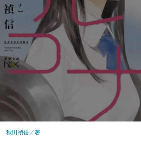
秋田禎信／著