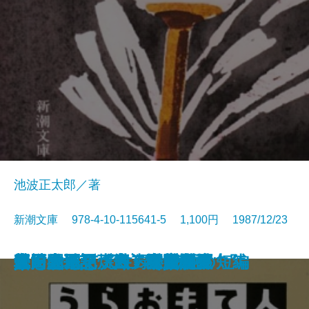
池波正太郎／著
新潮文庫 978-4-10-115641-5 1,100円 1987/12/23
真田太平記〔十一〕大坂夏の陣
真田太平記〔十二〕雲の峰
真田太平記〔九〕二条城
真田太平記〔十〕大坂入城
イーハトーボの劇列車
風神の門〔上〕
風神の門〔下〕
安全のカード
真田太平記〔七〕関ヶ原
真田太平記〔八〕紀州九度山
うらおもて人生録
真田太平記〔五〕秀頼誕生
真田太平記〔六〕家康東下
江戸開城
真田太平記〔三〕上田攻め
真田太平記〔四〕甲賀問答
螢・納屋を焼く・その他の短編
龍を見た男
真田太平記〔一〕天魔の夏
真田太平記〔二〕秘密