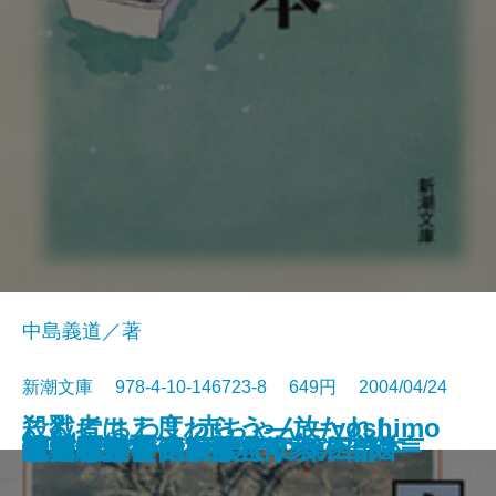
中島義道／著
新潮文庫 978-4-10-146723-8 649円 2004/04/24
こんにちわ！ 赤ちゃん―yoshimo
殺戮者は二度わらう―放たれし
第四解剖室
幸運の25セント硬貨
氷雨心中
桶川ストーカー殺人事件――遺言
血の騒ぎを聴け
まだ遠い光―家族狩り 第五部―
水の翼
働くことがイヤな人のための本
鏡川
巡礼者たち―家族狩り 第四部―
超・殺人事件―推理作家の苦悩―
琉球布紀行
芭蕉紀行
ヴァンサンカンまでに
マンボウ 遺言状
贈られた手―家族狩り 第三部―
歴史をかえた誤訳
しゃばけ
tobanana.com4―
業、跳梁跋扈の9事件―