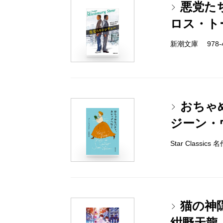
悪党た
ロス・ト
新潮文庫 978-4-
おちゃ
ジーン・
Star Classi
猫の神
紺野天龍