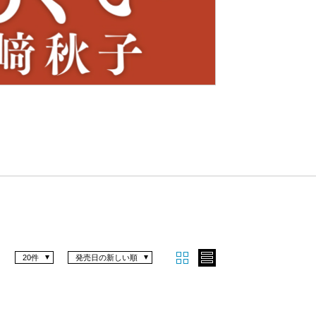
Nex
t
20件
発売日の新しい順