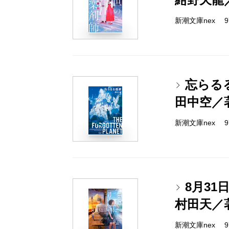
新潮文庫nex 978
忘らる
田中空／
新潮文庫nex 978
8月31
村田天／
新潮文庫nex 978