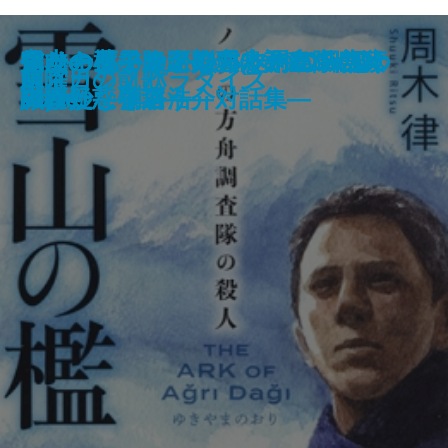
変見自在 マッカーサーは慰安婦
雪山の檻―ノアの方舟調査隊の殺
完本 しなやかな日本列島のつく
偽りの薬―降圧剤ディオバン臨床
ケーキ王子の名推理(スペシャリ
マリー・アントワネットの日記
マリー・アントワネットの日記
だから見るなといったのに―九つ
鍵のかかった部屋 5つの密室
不連続殺人事件
山崎豊子読本
工場
十津川警部「吉備 古代の呪い」
食べる女―決定版―
軽薄
抱く女
永遠とは違う一日
東京カジノパラダイス
水曜日の凱歌
繭
がお好き
人―
りかた―藻谷浩介対話集―
試験疑惑を追う―
テ)3
Rose
Bleu
の奇妙な物語―