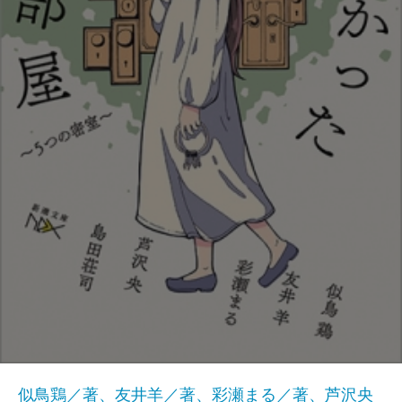
似鳥鶏／著、友井羊／著、彩瀬まる／著、芦沢央