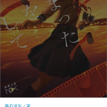
藤石波矢／著