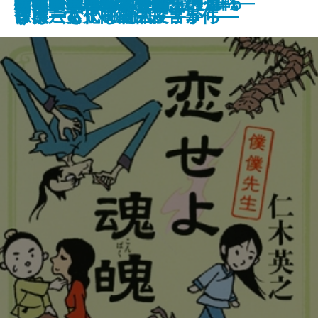
キッチン・ブルー
鳥類学者 無謀にも恐竜を語る
七夕の雨闇―毒草師―
暗幕のゲルニカ
あこがれ
大川契り―善人長屋―
時は止まったふりをして
恋せよ魂魄―僕僕先生―
砂浜に坐り込んだ船
超常現象―科学者たちの挑戦―
猫を拾いに
機巧のイヴ―新世界覚醒篇―
オスプレイ殺人事件
咲見庵三姉妹の失恋
す。―古代中国の文字から―
ング
けもございません。
し文―
るほーむ」の物語―
保小六女児同級生殺害事件―