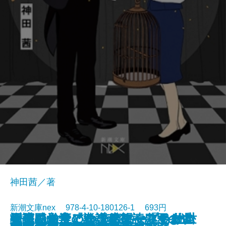
神田茜／著
新潮文庫nex 978-4-10-180126-1 693円
身体感覚で『論語』を読みなお
探偵AIのリアル・ディープラーニ
一生に一度のこの恋にタネも仕掛
天平の女帝 孝謙称徳―皇王の遺
介護民俗学という希望―「すまい
謝るなら、いつでもおいで―佐世
2018/05/29