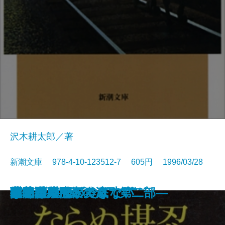
沢木耕太郎／著
新潮文庫 978-4-10-123512-7 605円 1996/03/28
西行
マシアス・ギリの失脚
とかげ
つめたいよるに
姥勝手
俺の考え
孤独の発明
陋巷に在り〔1〕儒の巻
チェーン・スモーキング
彼らの流儀
ならぬ堪忍
ぼくは勉強ができない
夢の階段
地の星―流転の海 第二部―
夜ごとの闇の奥底で
隠花平原〔上〕
隠花平原〔下〕
楽園
孔子
百物語