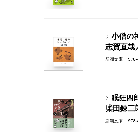
小僧の
志賀直哉
新潮文庫 978-4
眠狂四
柴田錬三
新潮文庫 978-4