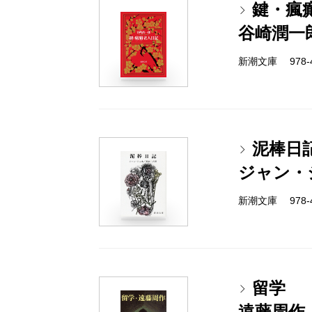
鍵・瘋
谷崎潤一
新潮文庫 978-4
泥棒日
ジャン・
新潮文庫 978-4
留学
遠藤周作