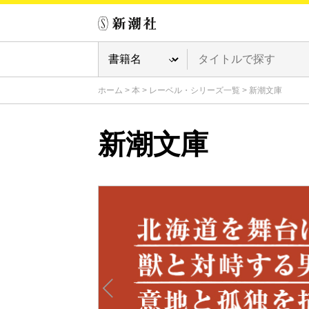
ホーム
>
本
>
レーベル・シリーズ一覧
>
新潮文庫
新潮文庫