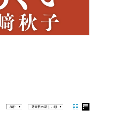
Nex
t
20件
発売日の新しい順