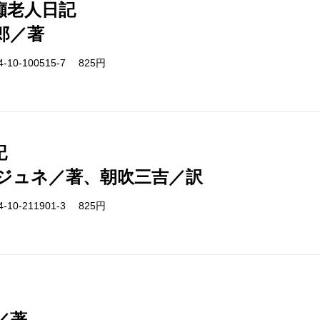
癲老人日記
郎／著
-10-100515-7 825円
記
ジュネ／著、朝吹三吉／訳
-10-211901-3 825円
／著