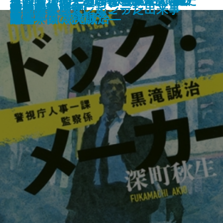
夜と会う。―放課後の僕と廃墟の
ドッグ・メーカー―警視庁人事一
祖国の選択―あの戦争の果て、日
波の音が消えるまで―第1部 風
波の音が消えるまで―第2部 雷
波の音が消えるまで―第3部 銀
浮浪児1945-―戦争が生んだ子供た
乙女の家
カエルの楽園
愛なんて嘘
黙約〔上〕
黙約〔下〕
島津戦記〔一〕
サーカスの夜に
夏の祈りは
満願
薬屋のタバサ
指の骨
ある奴隷少女に起こった出来事
英国諜報員アシェンデン
死神―
課監察係 黒滝誠治―
本と中国の狭間で―
浪編―
鳴編―
河編―
ち―