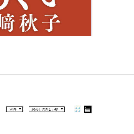
Nex
t
20件
発売日の新しい順