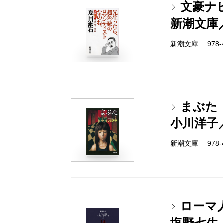
文豪ナ
新潮文庫
新潮文庫 978-4-
まぶた
小川洋子
新潮文庫 978-4-
ローマ
塩野七生