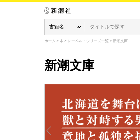
ホーム
>
本
>
レーベル・シリーズ一覧
>
新潮文庫
新潮文庫