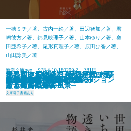
一穂ミチ／著、古内一絵／著、田辺智加／著、君
嶋彼方／著、錦見映理子／著、山本ゆり／著、奥
田亜希子／著、尾形真理子／著、原田ひ香／著、
山田詠美／著
新潮文庫nex 978-4-10-180299-2 781円
星に届ける物語─日経「星新一
ナルニア国物語3 夜明けのぼう
いただきますは、ふたりで。─恋
世界でいちばん透きとおった物語
ナルニア国物語2 カスピアン王
灼熱
擬傷の鳥はつかまらない
プリンシパル
アイドルだった君へ
あわこさま─不村家奇譚─
うしろにご用心！
真冬の訪問者
家裁調査官・庵原かのん
火山のふもとで
鯉姫婚姻譚
死ぬまでに行きたい海
それでも日々はつづくから
胃が合うふたり
ブロッコリー・レボリューション
いのちの記憶─銀河を渡るII─
2025/01/29
賞」受賞作品集─
けん号の航海
と食のある10の風景─
2
子と魔法の角笛
文庫
電子書籍あり