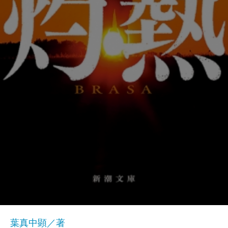
葉真中顕／著