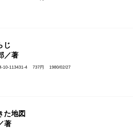
らじ
郎／著
10-113431-4 737円 1980/02/27
きた地図
／著