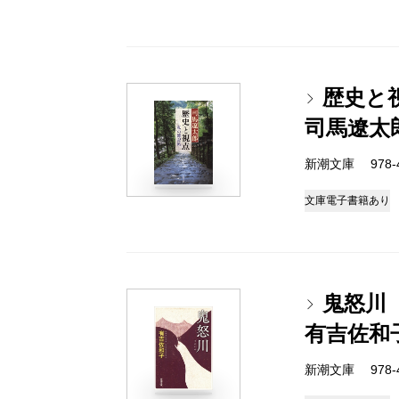
歴史と
司馬遼太
新潮文庫 978-4-
文庫
電子書籍あり
鬼怒川
有吉佐和
新潮文庫 978-4-