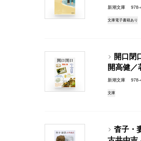
新潮文庫 978-4-
文庫
電子書籍あり
開口閉
開高健／
新潮文庫 978-4-
文庫
杳子・
古井由吉