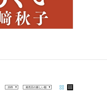
Nex
t
20件
発売日の新しい順