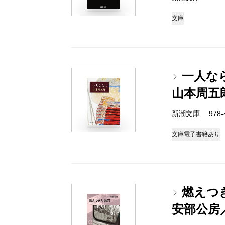
文庫
一人な
山本周五
新潮文庫 978-4-
文庫
電子書籍あり
燃えつ
安部公房