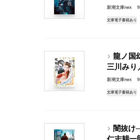
新潮文庫nex 978
文庫
電子書籍あり
龍ノ国
三川みり
新潮文庫nex 978
文庫
電子書籍あり
闇抜け
仁志耕一