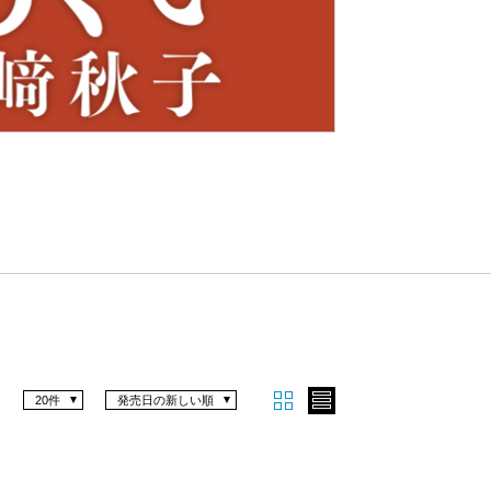
Nex
t
20件
発売日の新しい順