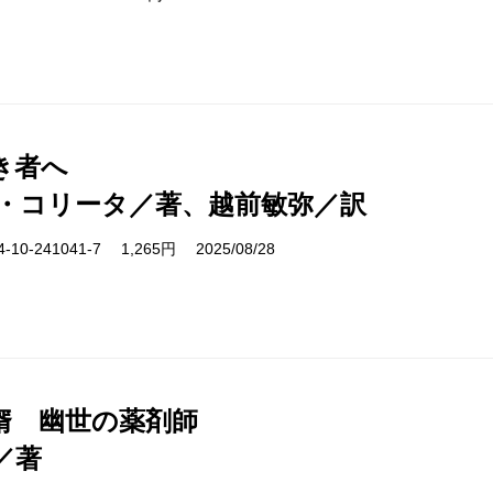
き者へ
・コリータ／著、越前敏弥／訳
10-241041-7 1,265円 2025/08/28
婿 幽世の薬剤師
／著