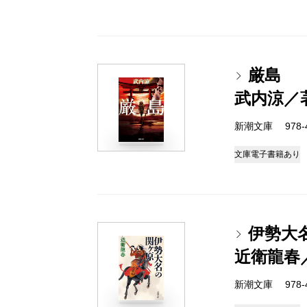
厳島
武内涼／
新潮文庫 978-4-
文庫
電子書籍あり
伊勢大
近衛龍春
新潮文庫 978-4-