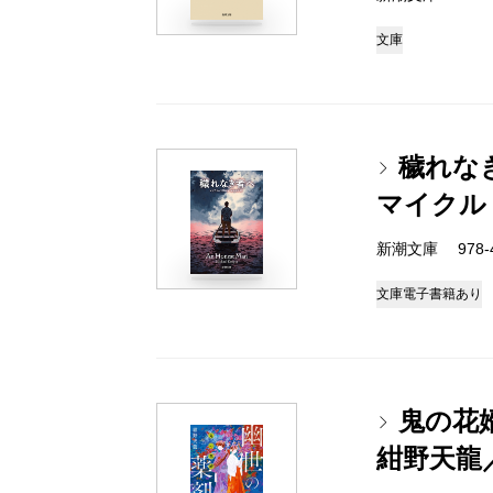
文庫
穢れな
マイクル
新潮文庫 978-4-
文庫
電子書籍あり
鬼の花
紺野天龍