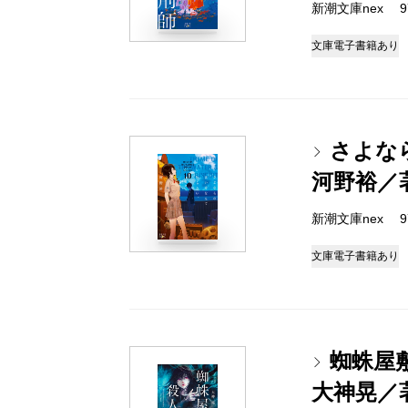
新潮文庫nex 978
文庫
電子書籍あり
さよな
河野裕／
新潮文庫nex 978
文庫
電子書籍あり
蜘蛛屋
大神晃／