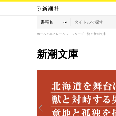
ホーム
>
本
>
レーベル・シリーズ一覧
>
新潮文庫
新潮文庫