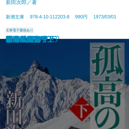
新田次郎／著
新潮文庫 978-4-10-112203-8 990円 1973/03/01
文庫
電子書籍あり
西郷と大久保
惜別
冬の旅
気まぐれ指数
新史 太閤記〔上〕
新史 太閤記〔下〕
塩狩峠
砂の器〔下〕
砂の器〔上〕
孤高の人〔上〕
孤高の人〔下〕
山本五十六〔上〕
山本五十六〔下〕
谷間の百合
時間の習俗
二十世紀旗手
額田女王
影の地帯
グッド・バイ
ひとごろし