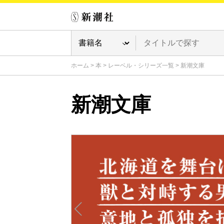
ホーム
>
本
>
レーベル・シリーズ一覧
>
新潮文庫
新潮文庫