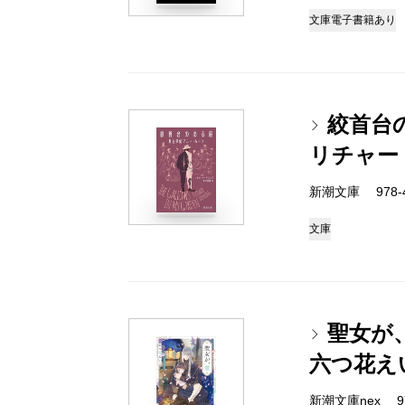
文庫
電子書籍あり
絞首台
リチャー
新潮文庫 978-4-
文庫
聖女が
六つ花え
新潮文庫nex 978