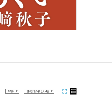
Nex
t
20件
発売日の新しい順