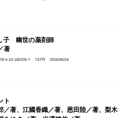
し子 幽世の薬剤師
／著
-4-10-180335-7 737円 2026/06/24
ント
郎／著、江國香織／著、恩田陸／著、梨