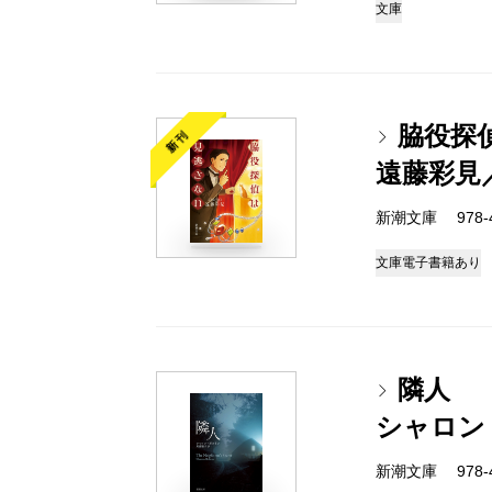
文庫
脇役探
新刊
遠藤彩見
新潮文庫 978-4-
文庫
電子書籍あり
隣人
シャロン
新潮文庫 978-4-