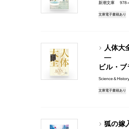
新潮文庫 978-4-
文庫
電子書籍あり
人体大
―
ビル・ブ
Science＆Histo
文庫
電子書籍あり
狐の嫁