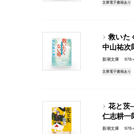
文庫
電子書籍あり
救いた
中山祐次
新潮文庫 978-4-
文庫
電子書籍あり
花と茨
仁志耕一
新潮文庫 978-4-