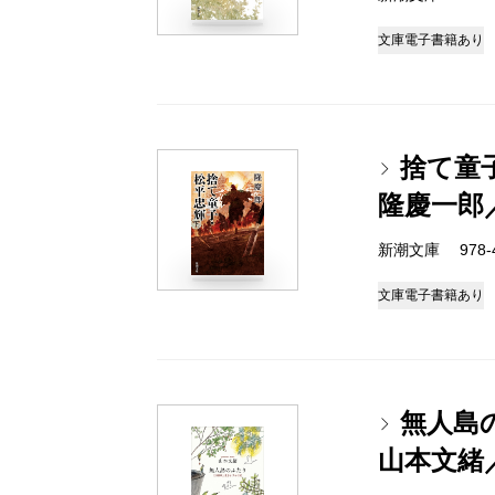
文庫
電子書籍あり
捨て童
隆慶一郎
新潮文庫 978-4-
文庫
電子書籍あり
無人島
山本文緒