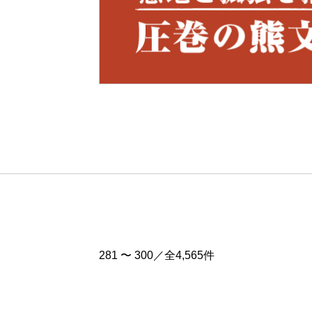
Pre
v
281 〜 300／全4,565件