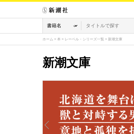
ホーム
>
本
>
レーベル・シリーズ一覧
>
新潮文庫
新潮文庫