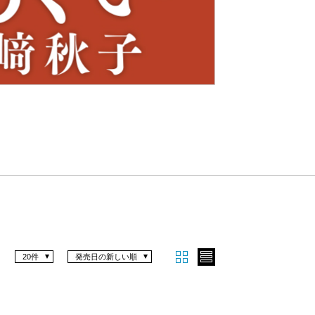
Nex
t
20件
発売日の新しい順