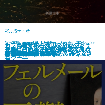
霜月透子／著
新潮文庫 978-4-10-105341-7 693円 2024/05/29
もし高校野球の女子マネージャー
カフカ断片集―海辺の貝殻のよう
夜明けのカルテ―医師作家アンソ
最後に「ありがとう」と言えたな
死の貝―日本住血吸虫症との闘い
夜が明ける
がドラッカーの『イノベーション
ひとりでカラカサさしてゆく
ガイズ＆ドールズ
ぼくの哲学
にうつろで、ひと足でふみつぶさ
天狗屋敷の殺人
祈願成就
フェルメールの憂鬱
神の悪手
こころの散歩
ここに物語が
身代りの女
ブラームスはお好き
決定版カフカ短編集
イデアの再臨
公孫龍 巻二 赤龍篇
文庫
電子書籍あり
ロジー―
ら
―
と企業家精神』を読んだら
れそうだ―