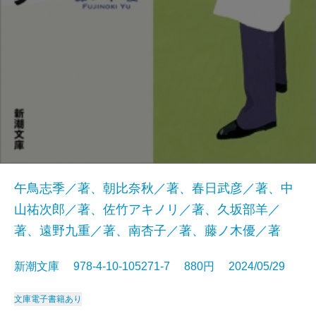
午鳥志季／著、朝比奈秋／著、春日武彦／著、中
山祐次郎／著、佐竹アキノリ／著、久坂部羊／
著、遠野九重／著、南杏子／著、藤ノ木優／著
新潮文庫 978-4-10-105271-7 880円 2024/05/29
文庫
電子書籍あり