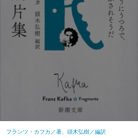
フランツ・カフカ／著、頭木弘樹／編訳