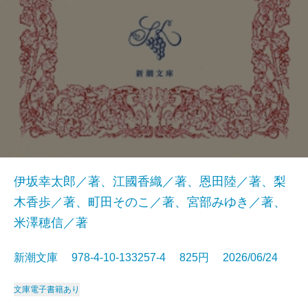
伊坂幸太郎／著、江國香織／著、恩田陸／著、梨
木香歩／著、町田そのこ／著、宮部みゆき／著、
米澤穂信／著
新潮文庫 978-4-10-133257-4 825円 2026/06/24
文庫
電子書籍あり