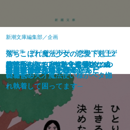
新潮文庫編集部／企画
新潮文庫 978-4-10-103032-6 649円 2026/06/24
落ちこぼれ魔法少女の恋愛下剋上2
絞首台のある庭─私立探偵マニ
君が手にするはずだった黄金につ
熟達論─人はいつまでも学び、成
バイ・タイム─整時士佐藤スバル
─魔法学校のワケあり劣等生なの
文庫
ともぐい
リリアン
脇役探偵は見逃さない
隣人
聖女が、壺
龍の隠し子 幽世の薬剤師
プレゼント
あなたはここにいなくとも
きろくのほん
ひとりで生きると決めたんだ
成瀬は信じた道をいく
星を織る
ロボットが泣いた夜
血道
小公女たちのしあわせレシピ
ー・ムーン─
いて
長できる─
の哀切─
に稀代の天才魔法使い様がベタ惚
れ執着して困ってます─