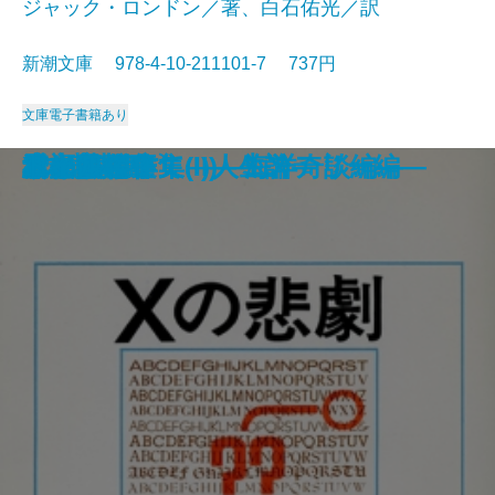
ジャック・ロンドン／著、白石佑光／訳
新潮文庫 978-4-10-211101-7 737円
文庫
電子書籍あり
死者の奢り・飼育
続 813―ルパン傑作集(II)―
知と愛
813―ルパン傑作集(I)―
シッダールタ
ビルマの竪琴
ハックルベリイ・フィンの冒険
風林火山
あすなろ物語
白い牙
Xの悲劇
ドイル傑作集(II)―海洋奇談編―
雲の墓標
赤と黒〔下〕
サキ短編集
幸福について―人生論―
流れる
緋文字
二十四の瞳
ドイル傑作集(I)―ミステリー編―