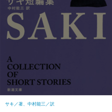
サキ／著、中村能三／訳