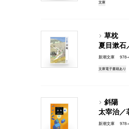
文庫
草枕
夏目漱石
新潮文庫 978-4
文庫
電子書籍あり
斜陽
太宰治／
新潮文庫 978-4