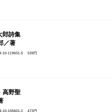
太郎詩集
郎／著
-10-119601-5 539円
・高野聖
著
-10-105601-2 473円