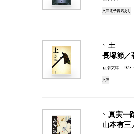
文庫
電子書籍あり
土
長塚節／
新潮文庫 978-4
文庫
真実一
山本有三