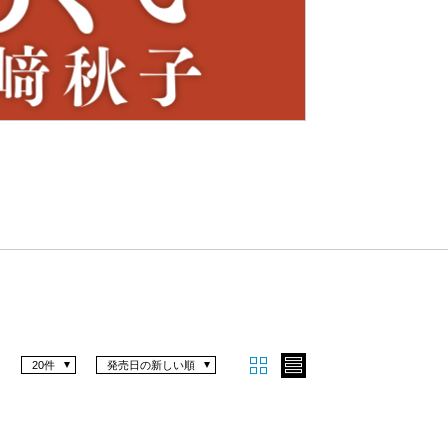
Nex
t
20件
発売日の新しい順