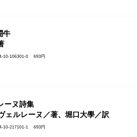
闘牛
著
-10-106301-0 693円
レーヌ詩集
ヴェルレーヌ／著、堀口大學／訳
-10-217101-1 693円