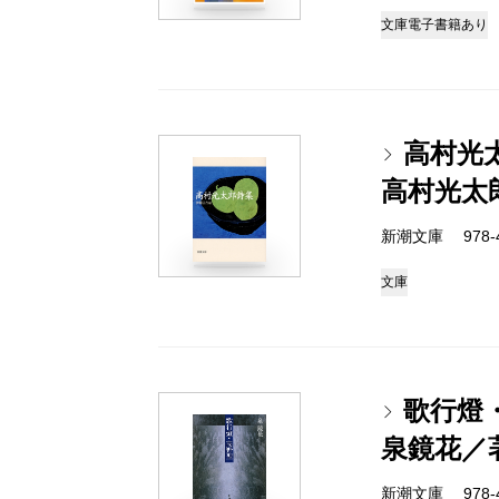
文庫
電子書籍あり
高村光
高村光太
新潮文庫 978-4
文庫
歌行燈
泉鏡花／
新潮文庫 978-4