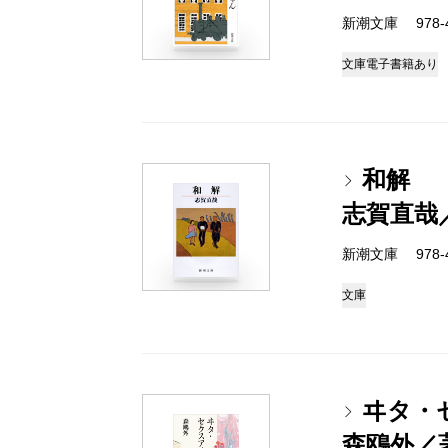
新潮文庫 978-4
文庫
電子書籍あり
和解
志賀直哉
新潮文庫 978-4
文庫
ヰタ・
森鴎外／