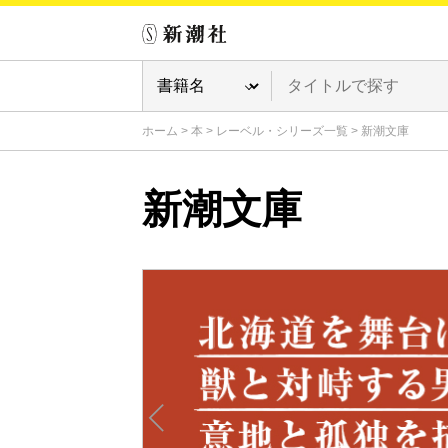
ホーム
>
本
>
レーベル・シリーズ一覧
>
新潮文庫
新潮文庫