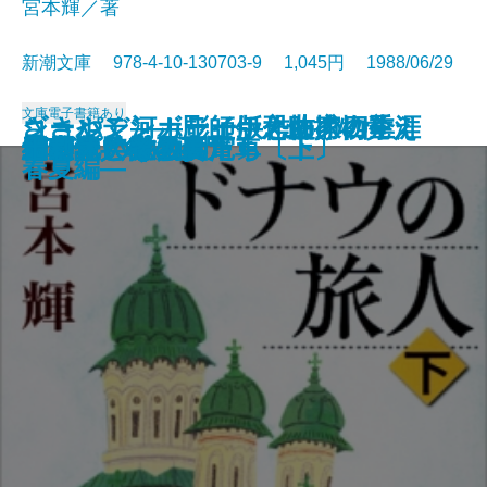
宮本輝／著
新潮文庫 978-4-10-130703-9 1,045円 1988/06/29
文庫
電子書籍あり
ささやく河―彫師伊之助捕物覚え
ショパン―カラー版作曲家の生涯
ゴールデンボーイ―恐怖の四季
新編 風の又三郎
あばれ狼
脱出
むかしの味
ガープの世界〔上〕
ガープの世界〔下〕
生きている源八
ドナウの旅人〔上〕
ドナウの旅人〔下〕
雪の花
編笠十兵衛〔上〕
編笠十兵衛〔下〕
欲望という名の電車
ガラスの動物園
日本語 表と裏
千利休とその妻たち〔上〕
千利休とその妻たち〔下〕
―
―
春夏編―