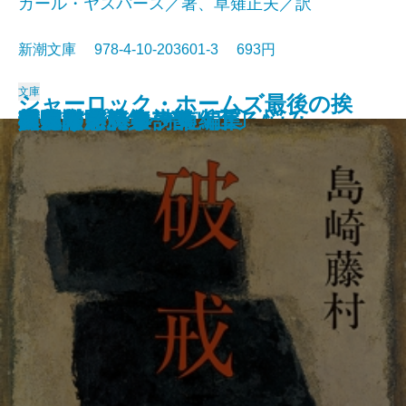
カール・ヤスパース／著、草薙正夫／訳
新潮文庫 978-4-10-203601-3 693円
文庫
シャーロック・ホームズ最後の挨
春の城
桜の実の熟する時
千曲川のスケッチ
人間の土地
クヌルプ
夜明け前 第二部〔下〕
夜明け前 第二部〔上〕
小さき者へ・生れ出づる悩み
哲学入門
破戒
夜明け前 第一部〔上〕
夜明け前 第一部〔下〕
肉体の悪魔
青春は美わし
コクトー詩集
アポリネール詩集
人生論ノート
異邦人
スタインベック短編集
拶