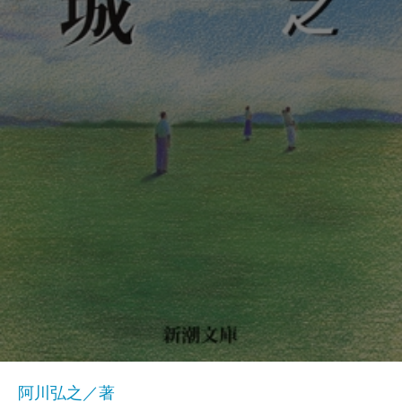
阿川弘之／著